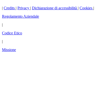
|
Credits
|
Privacy
|
Dichiarazione di accessibilità
|
Cookies
|
Regolamento Aziendale
|
Codice Etico
|
Missione