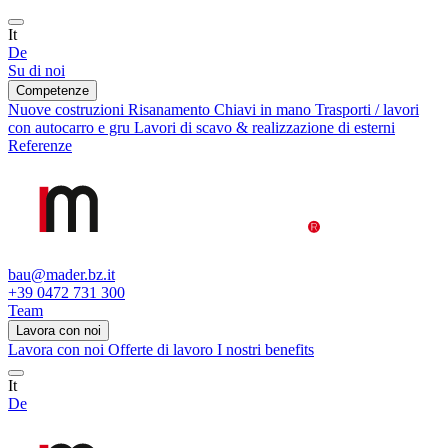
It
De
Su di noi
Competenze
Nuove costruzioni
Risanamento
Chiavi in mano
Trasporti / lavori
con autocarro e gru
Lavori di scavo & realizzazione di esterni
Referenze
bau@mader.bz.it
+39 0472 731 300
Team
Lavora con noi
Lavora con noi
Offerte di lavoro
I nostri benefits
It
De