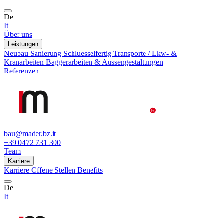
De
It
Über uns
Leistungen
Neubau
Sanierung
Schluesselfertig
Transporte / Lkw- &
Kranarbeiten
Baggerarbeiten & Aussengestaltungen
Referenzen
bau@mader.bz.it
+39 0472 731 300
Team
Karriere
Karriere
Offene Stellen
Benefits
De
It