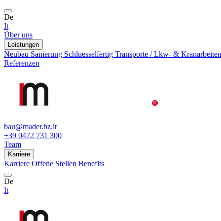
De
It
Über uns
Leistungen
Neubau
Sanierung
Schluesselfertig
Transporte / Lkw- & Kranarbeite
Referenzen
bau@mader.bz.it
+39 0472 731 300
Team
Karriere
Karriere
Offene Stellen
Benefits
De
It